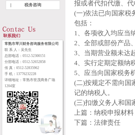
报或者代扣代缴、代
税务咨询
(一)依法已向国家
包括：
1、各项收入均应当
2、全部或部份产品
常熟市琴川财务咨询服务有限公司
联 系 人：吴先生
3、当期营业额未达
总部电话：0512-52300151
4、实行定期定额纳
分部电话：0512-52652858
传 真：0512-52835962
5、应当向国家税务
手 机：13776232228
详细地址：常熟市世茂商务广场
(二)按规定不需向
1204室
记的纳税人。
(三)扣缴义务人和
上篇：
纳税申报材料
下篇：
法律责任